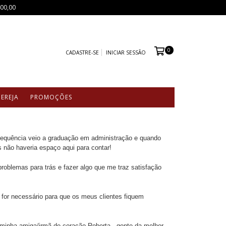
400,00
0
CADASTRE-SE
INICIAR SESSÃO
CEREJA
PROMOÇÕES
equência veio a graduação em administração e quando
 não haveria espaço aqui para contar!
roblemas para trás e fazer algo que me traz satisfação
 for necessário para que os meus clientes fiquem
a minha amiga/irmã de coração Roberta - gente da melhor