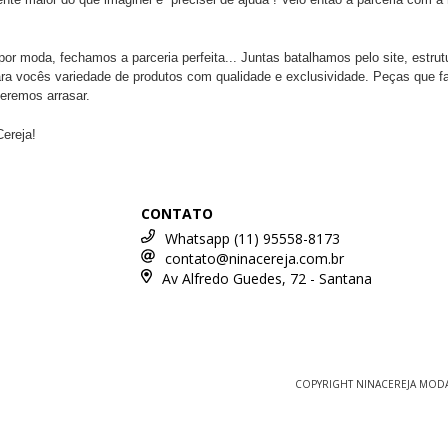
r moda, fechamos a parceria perfeita... Juntas batalhamos pelo site, estru
para vocês variedade de produtos com qualidade e exclusividade. Peças que
ueremos arrasar.
ereja!
CONTATO
Whatsapp (11) 95558-8173
contato@ninacereja.com.br
Av Alfredo Guedes, 72 - Santana
COPYRIGHT NINACEREJA MODAS