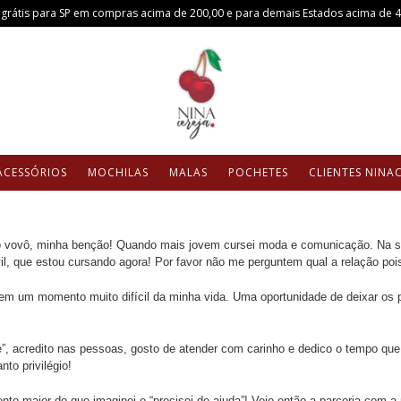
 grátis para SP em compras acima de 200,00 e para demais Estados acima de 
ACESSÓRIOS
MOCHILAS
MALAS
POCHETES
CLIENTES NINA
 vovô, minha benção! Quando mais jovem cursei moda e comunicação. Na s
l, que estou cursando agora! Por favor não me perguntem qual a relação pois
 em um momento muito difícil da minha vida. Uma oportunidade de deixar os p
”, acredito nas pessoas, gosto de atender com carinho e dedico o tempo que
to privilégio!
nte maior do que imaginei e “precisei de ajuda”! Veio então a parceria com 