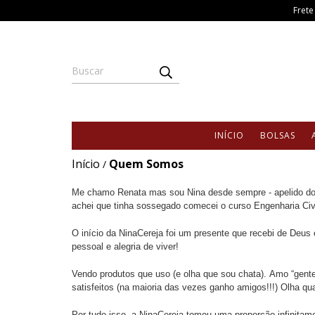
Frete
INÍCIO
BOLSAS
Início
Quem Somos
/
Me chamo Renata mas sou Nina desde sempre - apelido do
achei que tinha sossegado comecei o curso Engenharia Civi
O início da NinaCereja foi um presente que recebi de Deus
pessoal e alegria de viver!
Vendo produtos que uso (e olha que sou chata). Amo “gente
satisfeitos (na maioria das vezes ganho amigos!!!) Olha quan
Por tudo isso, a NinaCereja tomou uma proporção infinitame