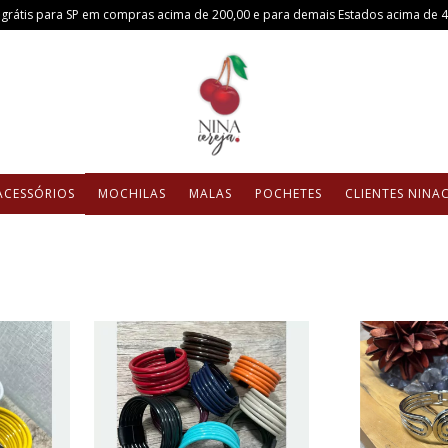
 grátis para SP em compras acima de 200,00 e para demais Estados acima de 
ACESSÓRIOS
MOCHILAS
MALAS
POCHETES
CLIENTES NINA