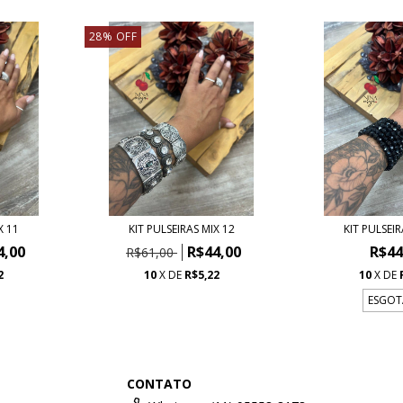
28
%
OFF
X 11
KIT PULSEIRAS MIX 12
KIT PULSEIR
4,00
R$44,00
R$44
R$61,00
2
10
X DE
R$5,22
10
X DE
ESGO
CONTATO