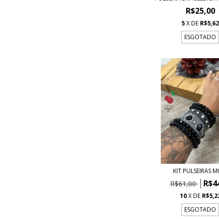
R$25,00
5
X DE
R$5,6
ESGOTADO
KIT PULSEIRAS MI
R$4
R$61,00
10
X DE
R$5,2
ESGOTADO