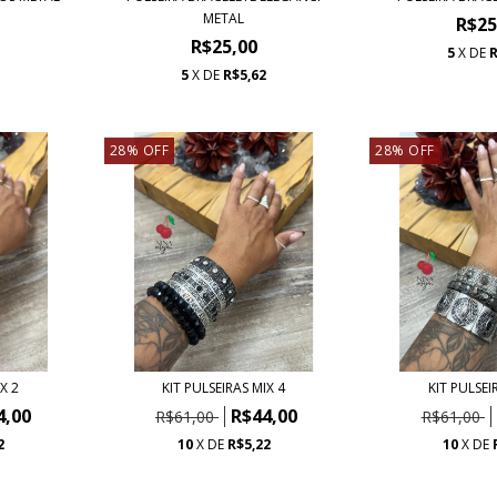
METAL
R$25
R$25,00
2
5
X DE
R
5
X DE
R$5,62
28
%
OFF
28
%
OFF
X 2
KIT PULSEIRAS MIX 4
KIT PULSEI
4,00
R$44,00
R$61,00
R$61,00
2
10
X DE
R$5,22
10
X DE