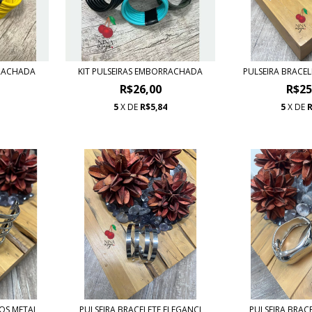
RRACHADA
KIT PULSEIRAS EMBORRACHADA
PULSEIRA BRACEL
R$26,00
R$25
5
X DE
R$5,84
5
X DE
R
9
IOS METAL
PULSEIRA BRACELETE ELEGANCI
PULSEIRA BRAC