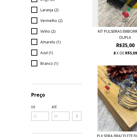
Laranja (2)
Vermelho (2)
Vinho (2)
KIT PULSEIRAS EMBO
DUPLA
Amarelo (1)
R$35,00
Azul (1)
8
X DE
R$5,0
Branco (1)
VER TODOS
Preço
DE
ATÉ
PULSEIRA BRACELETE F