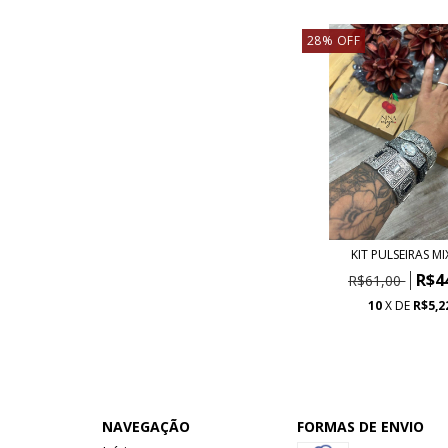
28
%
OFF
KIT PULSEIRAS MI
R$4
R$61,00
10
X DE
R$5,2
NAVEGAÇÃO
FORMAS DE ENVIO