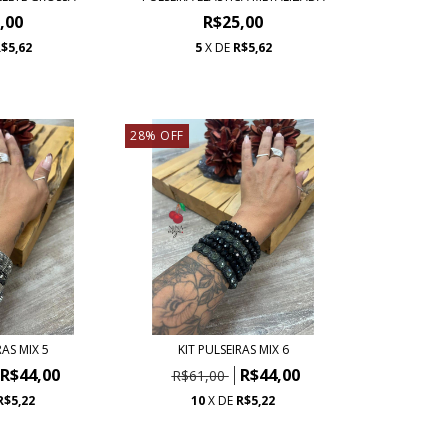
,00
R$25,00
$5,62
5
X DE
R$5,62
28
%
OFF
RAS MIX 5
KIT PULSEIRAS MIX 6
R$44,00
R$44,00
R$61,00
R$5,22
10
X DE
R$5,22