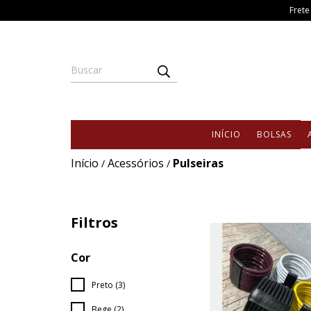
Frete
INÍCIO
BOLSAS
Início
Acessórios
Pulseiras
/
/
Filtros
Cor
Preto (3)
Bege (2)