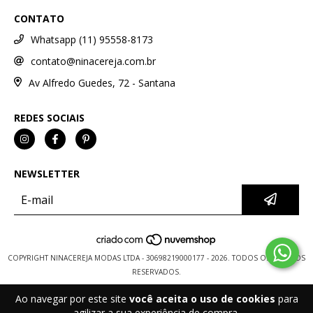
CONTATO
Whatsapp (11) 95558-8173
contato@ninacereja.com.br
Av Alfredo Guedes, 72 - Santana
REDES SOCIAIS
NEWSLETTER
COPYRIGHT NINACEREJA MODAS LTDA - 30698219000177 - 2026. TODOS OS DIREITOS
RESERVADOS.
Ao navegar por este site
você aceita o uso de cookies
para
agilizar a sua experiência de compra.