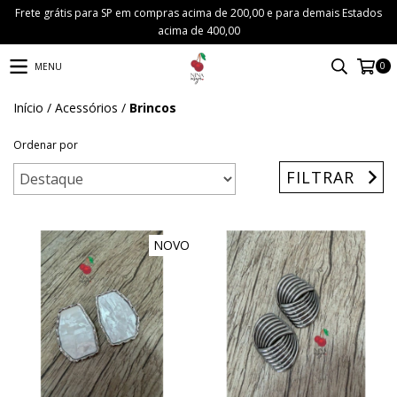
Frete grátis para SP em compras acima de 200,00 e para demais Estados
acima de 400,00
0
MENU
Início
/
Acessórios
/
Brincos
Ordenar por
FILTRAR
NOVO