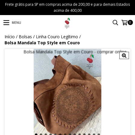
Frete grátis para SP em compras acima de 200,00 e para demais Estados
acima de 400,00
0
MENU
Início
/
Bolsas
/
Linha Couro Legítimo
/
Bolsa Mandala Top Style em Couro